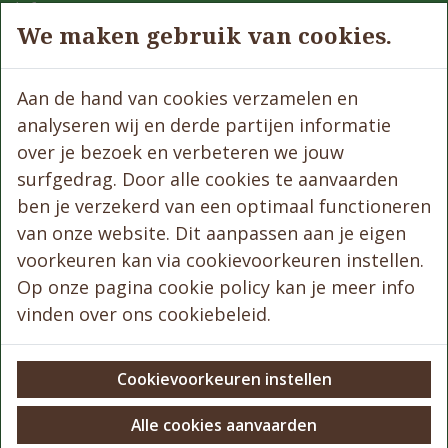
Info
We maken gebruik van cookies.
Laadpalen
wandelen
Eetgelegenheden
Aan de hand van cookies verzamelen en
Contact
analyseren wij en derde partijen informatie
Volg ons
over je bezoek en verbeteren we jouw
surfgedrag. Door alle cookies te aanvaarden
ben je verzekerd van een optimaal functioneren
van onze website. Dit aanpassen aan je eigen
Wettelijk
voorkeuren kan via cookievoorkeuren instellen.
Algemene voorwaarden
Op onze pagina cookie policy kan je meer info
Privacyverklaring
vinden over ons cookiebeleid.
Disclaimer
Cookie policy
Cookie-instellingen
Cookievoorkeuren instellen
website created by digicreate.be